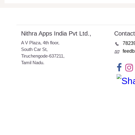
Nithra Apps India Pvt Ltd.,
Contact
A V Plaza, 4th floor,
7823
📞
South Car St,
feedb
📧
Tiruchengode-637211,
Tamil Nadu.