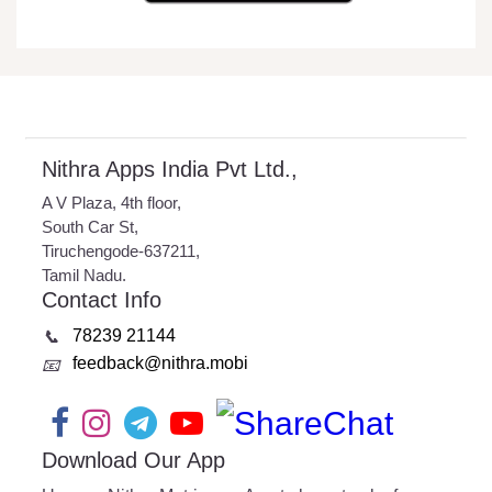
Nithra Apps India Pvt Ltd.,
A V Plaza, 4th floor,
South Car St,
Tiruchengode-637211,
Tamil Nadu.
Contact Info
78239 21144
📞
feedback@nithra.mobi
📧
Download Our App