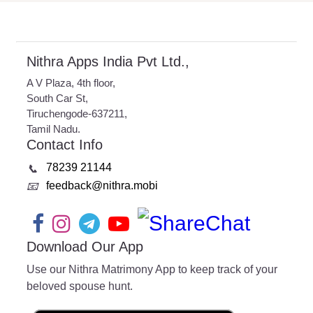
Nithra Apps India Pvt Ltd.,
A V Plaza, 4th floor,
South Car St,
Tiruchengode-637211,
Tamil Nadu.
Contact Info
78239 21144
📞
feedback@nithra.mobi
📧
Download Our App
Use our Nithra Matrimony App to keep track of your
beloved spouse hunt.