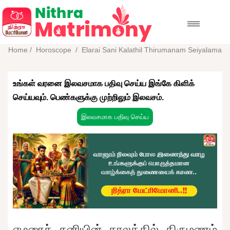
Home
/
Horoscope
/
Elarai Sani Kalathil Thirumanam Seiyalama
உங்கள் வரனை இலவசமாக பதிவு செய்ய இங்கே கிளிக்
செய்யவும். பெண்களுக்கு முற்றிலும் இலவசம்.
இலவசமாக பதிவு செய்ய
ஏழரைச் சனியின் காலத்தில் திருமணம்