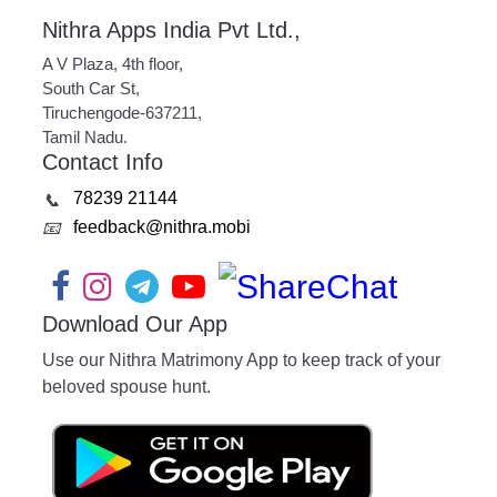
Nithra Apps India Pvt Ltd.,
A V Plaza, 4th floor,
South Car St,
Tiruchengode-637211,
Tamil Nadu.
Contact Info
78239 21144
📞
feedback@nithra.mobi
📧
Download Our App
Use our Nithra Matrimony App to keep track of your
beloved spouse hunt.