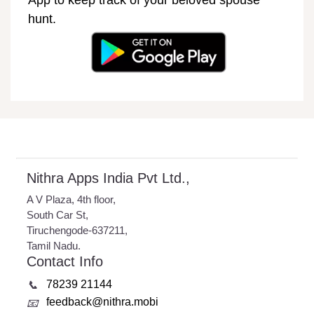
App to keep track of your beloved spouse
hunt.
Nithra Apps India Pvt Ltd.,
A V Plaza, 4th floor,
South Car St,
Tiruchengode-637211,
Tamil Nadu.
Contact Info
78239 21144
📞
feedback@nithra.mobi
📧